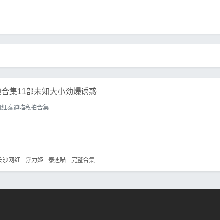
合集11部未知大小劲爆诱惑
网红泰迪喵私拍合集
长沙网红
浮力姬
泰迪喵
完整合集